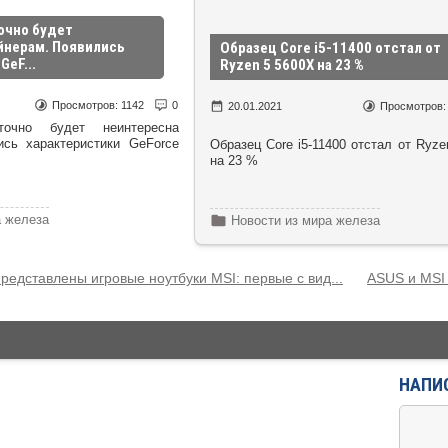
точно будет
йнерам. Появились
Образец Core i5-11400 отстал от
GeF...
Ryzen 5 5600X на 23 %
Просмотров:
1142
0
20.01.2021
Просмотров
точно будет неинтересна
ись характеристики GeForce
Образец Core i5-11400 отстал от Ryze
на 23 %
а железа
Новости из мира железа
редставлены игровые ноутбуки MSI: первые с вид...
ASUS и MSI 
й
НАПИ