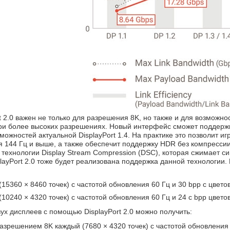
t 2.0 важен не только для разрешения 8K, но также и для возможн
ри более высоких разрешениях. Новый интерфейс сможет поддержива
можностей актуальной DisplayPort 1.4. На практике это позволит 
я 144 Гц и выше, а также обеспечит поддержку HDR без компрессии
 технологии Display Stream Compression (DSC), которая сжимает с
layPort 2.0 тоже будет реализована поддержка данной технологии.
15360 × 8460 точек) с частотой обновления 60 Гц и 30 bpp с цвет
10240 × 4320 точек) с частотой обновления 60 Гц и 24 с bpp цвето
ух дисплеев с помощью DisplayPort 2.0 можно получить:
азрешением 8K каждый (7680 × 4320 точек) с частотой обновления 