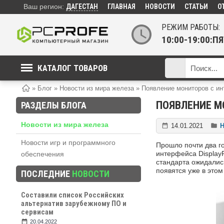
Ваш регион:
ДАГЕСТАН
ГЛАВНАЯ
НОВОСТИ
СТАТЬИ
О
РЕЖИМ РАБОТЫ:
10:00-19:00:
КАТАЛОГ ТОВАРОВ
»
Блог
»
Новости из мира железа
»
Появление мониторов с ин
ПОЯВЛЕНИЕ М
РАЗДЕЛЫ БЛОГА
Новости из мира железа
14.01.2021
Н
Новости игр и программного
Прошло почти два го
интерфейса Display
обеспечения
стандарта ожидались
появятся уже в этом 
ПОСЛЕДНИЕ
НОВОСТИ
Составили список Российских
альтернатив зарубежному ПО и
сервисам
20.04.2022