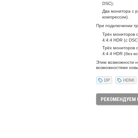
DSC);
Два монитора с р
компрессии).
При подключении тр
Трёх мониторов с
4:4:4 HDR (с DSC
Трёх мониторов с
4:4:4 HDR (без к
Этим возможности но
возможностями новы
DP
HDMI
РЕКОМЕНДУЕМ 