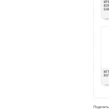
КР
КО
GA
ИГ
RO
Поделить