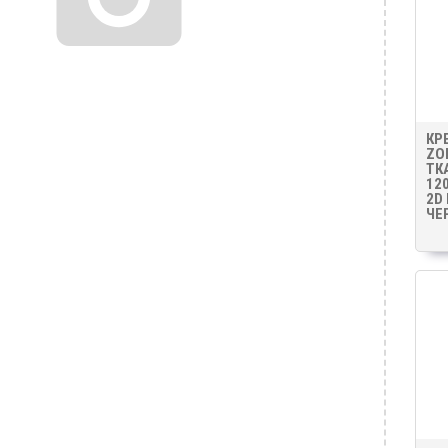
КР
ZO
ТК
12
2D
ЧЕ