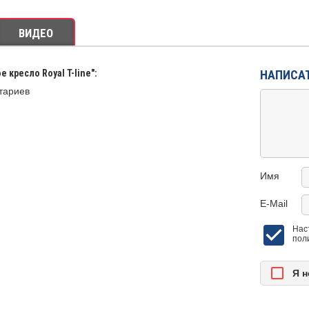
ВИДЕО
 кресло Royal T-line":
НАПИСА
тариев
Имя
E-Mail
Нас
пол
Я н