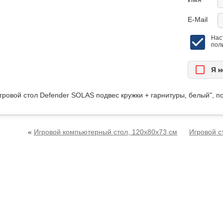
E-Mail
Нас
пол
Я н
гровой стол Defender SOLAS подвес кружки + гарнитуры, белый", 
«
Игровой компьютерный стол, 120х80х73 см
Игровой с