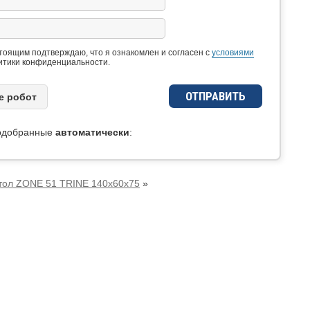
тоящим подтверждаю, что я ознакомлен и согласен с
условиями
итики конфиденциальности.
e рoбoт
подобранные
автоматически
:
тол ZONE 51 TRINE 140x60x75
»