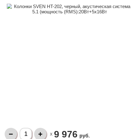
9 976
X
руб.