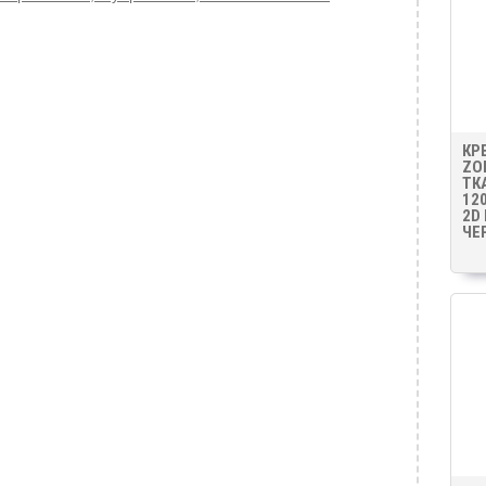
КР
ZO
ТК
12
2D
ЧЕ