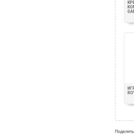
КР
КО
GA
ИГ
RO
Поделить