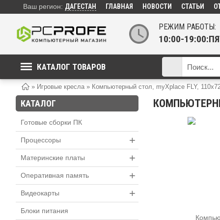
Ваш регион:
ДАГЕСТАН
ГЛАВНАЯ
НОВОСТИ
СТАТЬИ
О
РЕЖИМ РАБОТЫ:
10:00-19:00:
КАТАЛОГ ТОВАРОВ
»
Игровые кресла
»
Компьютерный стол, myXplace FLY, 110х7
КОМПЬЮТЕРНЫЙ
КАТАЛОГ
Готовые сборки ПК
+
Процессоры
+
Материнские платы
+
Оперативная память
+
Видеокарты
Блоки питания