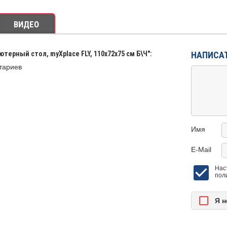
ВИДЕО
терный стол, myXplace FLY, 110х72х75 см Б\Ч":
НАПИСА
тариев
Имя
E-Mail
Нас
пол
Я н