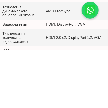
Технология
динамического
AMD FreeSync
обновления экрана
Видеоразъемы
HDMI, DisplayPort, VGA
Тип, версия и
количество
HDMI 2.0 x2, DisplayPort 1.2, VGA
видеоразъемов
USB-концентратор
нет
Выход на наушники
есть
Разъем HDMI
есть
Разъем DisplayPort
есть
Разъем DVI
нет
Разъем VGA
есть
Направление
горизонтальное