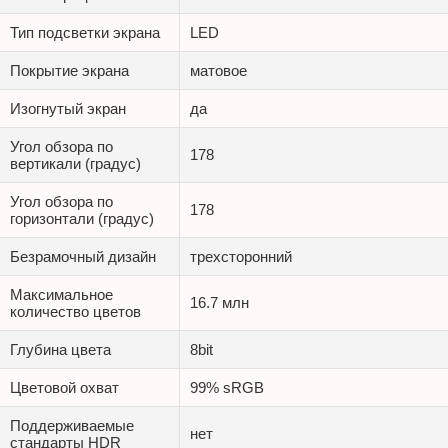
Тип подсветки экрана
LED
Покрытие экрана
матовое
Изогнутый экран
да
Угол обзора по
178
вертикали (градус)
Угол обзора по
178
горизонтали (градус)
Безрамочный дизайн
трехсторонний
Максимальное
16.7 млн
количество цветов
Глубина цвета
8bit
Цветовой охват
99% sRGB
Поддерживаемые
нет
стандарты HDR