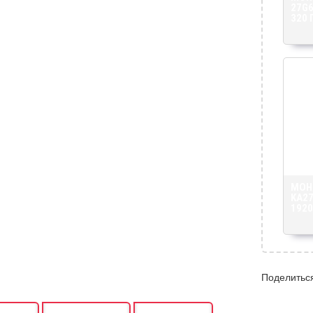
27G6
320 
МОН
KA27
1920
Поделитьс