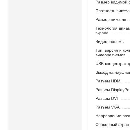
Размер видимой о
Плотность пиксел
Размер пикселя
Технология дина
экрана
Видеоразъемы
Тип, версия и кол
видеоразъемов
USB-концентрато
Выход на наушни
Разъем HDMI
Разъем DisplayPor
Разъем DVI
Разъем VGA
Направление раз
Сенсорный экран