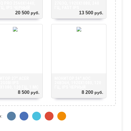
Q PRO 2560X1440,
27G3Q, 1920X1080, 240
ГЦ, IPS ЧЕРНЫЙ
ГЦ, FAST IPS
20 500
13 500
руб.
руб.
ИТОР 27" ACER
МОНИТОР 24" AOC
2G0BI IPS
24B36H, 1920X1080, 120
X1080, 120 ГЦ, 1 МС
ГЦ, IPS ЧЕРНЫЙ
8 500
8 200
руб.
руб.
я: