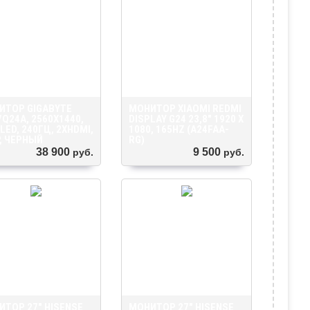
ИТОР GIGABYTE
МОНИТОР XIAOMI REDMI
Q24A, 2560X1440,
DISPLAY G24 23,8" 1920 Х
LED, 240ГЦ, 2ХHDMI,
1080, 165HZ (A24FAA-
, ЧЕРНЫЙ
RG)
38 900
9 500
руб.
руб.
ТОР 27" HISENSE
МОНИТОР 27" HISENSE