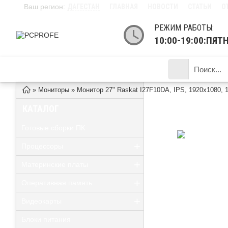
Ваш регион:
ДАГЕСТАН
ГЛАВНАЯ
НОВОСТИ
СТАТЬИ
О
РЕЖИМ РАБОТЫ:
10:00-19:00:ПЯ
КАТАЛОГ ТОВАРОВ
»
Мониторы
»
Монитор 27" Raskat I27F10DA, IPS, 1920x1080, 
МОНИТОР 27" RASK
КАТАЛОГ
Готовые сборки ПК
+
Процессоры
+
Материнские платы
+
Оперативная память
+
Видеокарты
Блоки питания