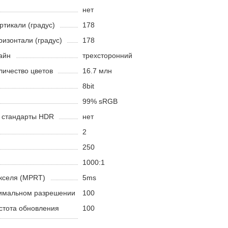
нет
ртикали (градус)
178
ризонтали (градус)
178
айн
трехсторонний
ичество цветов
16.7 млн
8bit
99% sRGB
 стандарты HDR
нет
2
250
1000:1
кселя (MPRT)
5ms
симальном разрешении
100
стота обновления
100