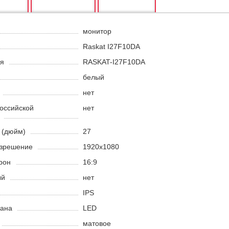
ИКИ
ОТЗЫВЫ
ВИДЕО
монитор
Raskat I27F10DA
ля
RASKAT-I27F10DA
белый
нет
российской
нет
 (дюйм)
27
азрешение
1920x1080
рон
16:9
ый
нет
IPS
рана
LED
матовое