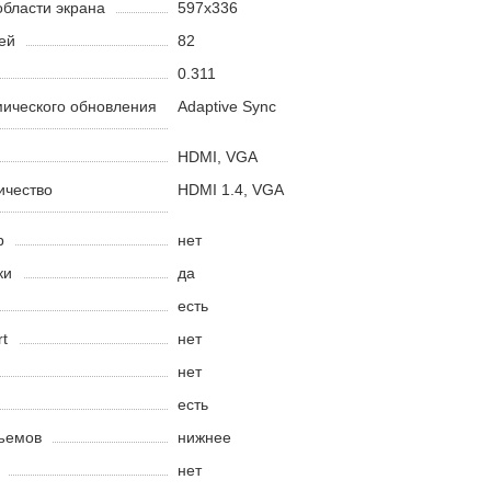
бласти экрана
597x336
ей
82
0.311
мического обновления
Adaptive Sync
HDMI, VGA
ичество
HDMI 1.4, VGA
р
нет
ки
да
есть
t
нет
нет
есть
ъемов
нижнее
нет