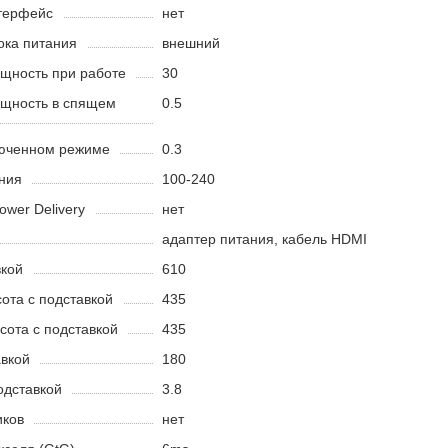
терфейс
нет
ока питания
внешний
щность при работе
30
щность в спящем
0.5
юченном режиме
0.3
ния
100-240
wer Delivery
нет
адаптер питания, кабель HDMI
вкой
610
ота с подставкой
435
ота с подставкой
435
авкой
180
одставкой
3.8
иков
нет