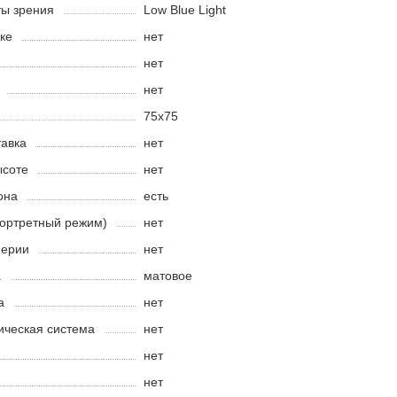
ты зрения
Low Blue Light
ке
нет
нет
нет
75x75
тавка
нет
ысоте
нет
она
есть
портретный режим)
нет
ферии
нет
а
матовое
а
нет
ическая система
нет
нет
нет