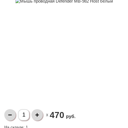
470
X
руб.
На складе:
1