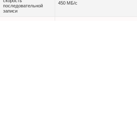
скорость
450 МБ/с
последовательной
записи
Скорость
произвольного чтения
35000 IOPS
4 Кб файлов (QD32)
Скорость
произвольной записи 4
30000 IOPS
Кб файлов (QD32)
Максимальный ресурс
500 ТБ
записи (TBW)
DWPD
0.5
Максимальная
перегрузка
1500 G
(ударостойкость)
Энергопотребление
2.5 Вт
Длина
100 мм