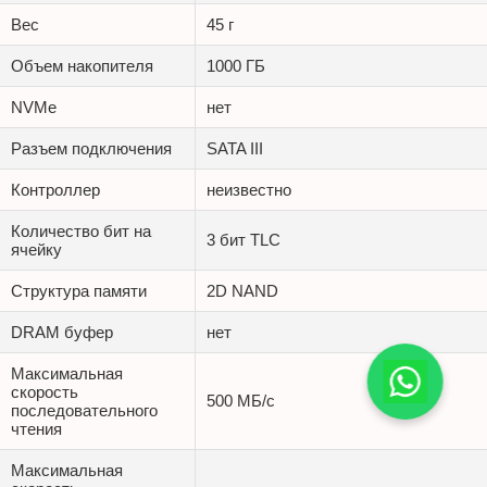
Вес
45 г
Объем накопителя
1000 ГБ
NVMe
нет
Разъем подключения
SATA III
Контроллер
неизвестно
Количество бит на
3 бит TLC
ячейку
Структура памяти
2D NAND
DRAM буфер
нет
Максимальная
скорость
500 МБ/с
последовательного
чтения
Максимальная