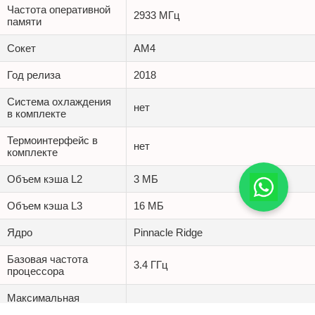
Частота оперативной
2933 МГц
памяти
Сокет
AM4
Год релиза
2018
Система охлаждения
нет
в комплекте
Термоинтерфейс в
нет
комплекте
Объем кэша L2
3 МБ
Объем кэша L3
16 МБ
Ядро
Pinnacle Ridge
Базовая частота
3.4 ГГц
процессора
Максимальная
частота в турбо
3.9 ГГц