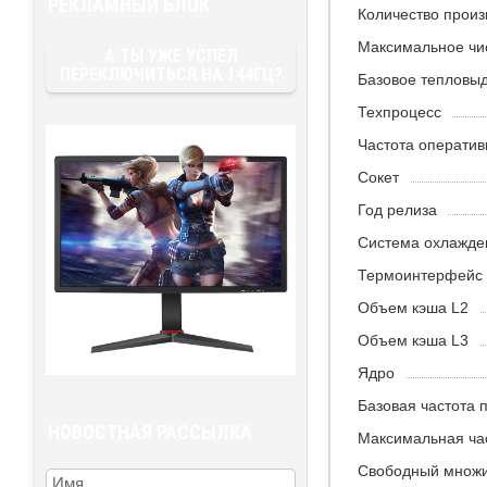
РЕКЛАМНЫЙ БЛОК
Количество произ
Максимальное чи
А ТЫ УЖЕ УСПЕЛ
ПЕРЕКЛЮЧИТЬСЯ НА 144ГЦ?
Базовое тепловы
Техпроцесс
Частота оператив
Сокет
Год релиза
Система охлажде
Термоинтерфейс 
Объем кэша L2
Объем кэша L3
Ядро
Базовая частота 
НОВОСТНАЯ РАССЫЛКА
Максимальная час
Свободный множ