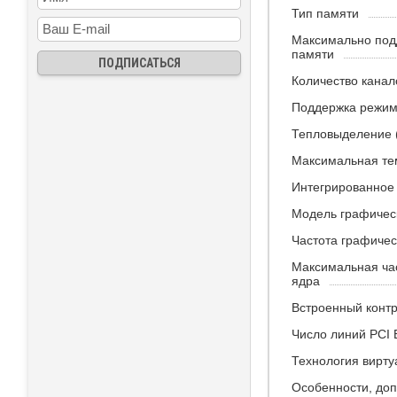
Тип памяти
Максимально по
памяти
Количество канал
Поддержка режи
Тепловыделение 
Максимальная те
Интегрированное
Модель графичес
Частота графичес
Максимальная ча
ядра
Встроенный контр
Число линий PCI 
Технология вирту
Особенности, до