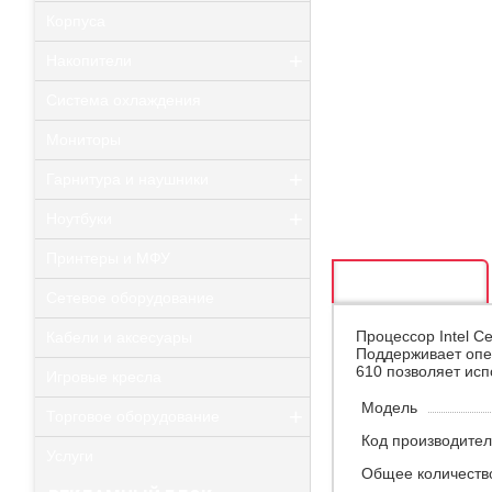
Корпуса
+
Накопители
Система охлаждения
Мониторы
+
Гарнитура и наушники
+
Ноутбуки
Принтеры и МФУ
ОПИСАНИЕ
Сетевое оборудование
Процессор Intel C
Кабели и аксесуары
Поддерживает опер
610 позволяет исп
Игровые кресла
Модель
+
Торговое оборудование
Код производите
Услуги
Общее количеств