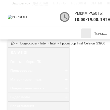
Ваш регион:
ДАГЕСТАН
ГЛАВНАЯ
НОВОСТИ
СТАТЬИ
О
РЕЖИМ РАБОТЫ:
10:00-19:00:ПЯ
КАТАЛОГ ТОВАРОВ
»
Процессоры
»
Intel
»
Intel
»
Процессор Intel Celeron G3930
ПРОЦЕССОР INTEL
КАТАЛОГ
Готовые сборки ПК
+
Процессоры
+
Материнские платы
+
Оперативная память
+
Видеокарты
Блоки питания