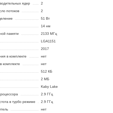
водительных ядер
2
сло потоков
2
деление
51 Вт
14 нм
ной памяти
2133 МГц
LGA1151
2017
ния в комплекте
нет
в комплекте
нет
512 КБ
2 МБ
Kaby Lake
процессора
2.9 ГГц
тота в турбо режиме
2.9 ГГц
итель
нет