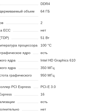
DDR4
ддерживаемый объем
64 ГБ
ов
2
ма ECC
нет
(TDP)
51 Вт
мпература процессора
100 °C
 графическое ядро
есть
кого ядра
Intel HD Graphics 610
кого ядра
350 МГц
стота графического
950 МГц
оллер PCI Express
PCI-E 3.0
Express
16
ализации
есть
полнительно
нет