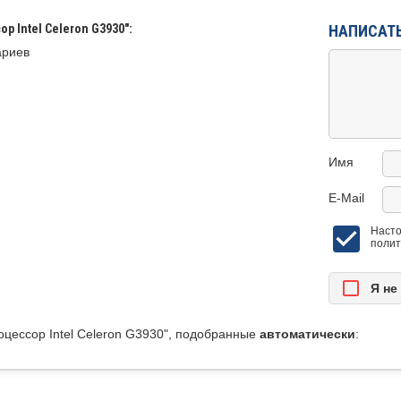
р Intel Celeron G3930":
НАПИСАТ
ариев
Имя
E-Mail
Насто
полит
Я нe
цессор Intel Celeron G3930", подобранные
автоматически
:
Процессор Intel Celleron G530 1155 