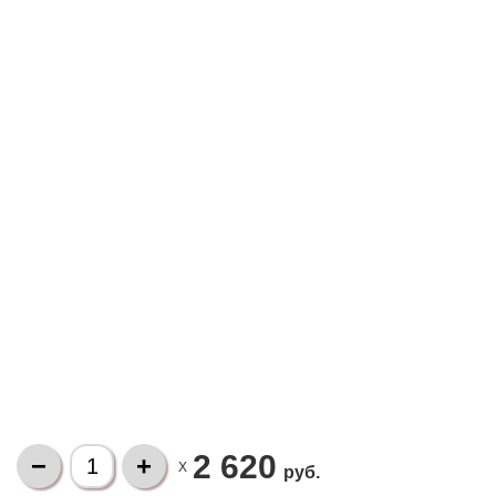
2 620
X
руб.