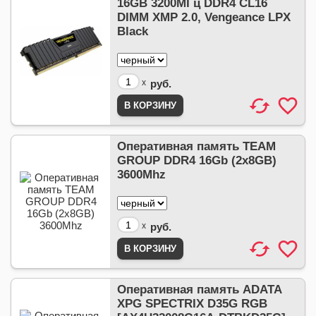
16GB 3200МГц DDR4 CL16
DIMM XMP 2.0, Vengeance LPX
Black
x
руб.
Оперативная память TEAM
GROUP DDR4 16Gb (2x8GB)
3600Mhz
x
руб.
Оперативная память ADATA
XPG SPECTRIX D35G RGB