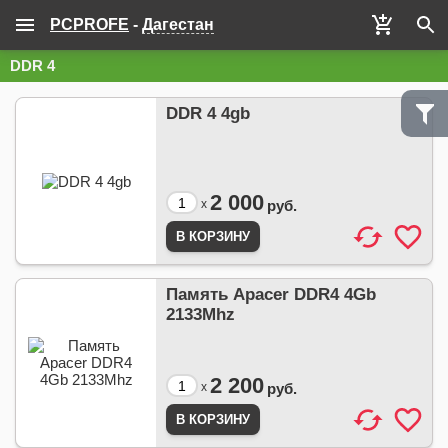
PCPROFE
-
Дагестан
DDR 4
DDR 4 4gb
2 000
x
руб.
Память Apacer DDR4 4Gb
2133Mhz
2 200
x
руб.