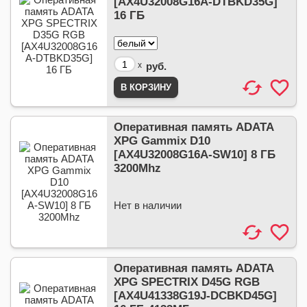
[AX4U32008G16A-DTBKD35G]
16 ГБ
x
руб.
Оперативная память ADATA
XPG Gammix D10
[AX4U32008G16A-SW10] 8 ГБ
3200Mhz
Нет в наличии
Оперативная память ADATA
XPG SPECTRIX D45G RGB
[AX4U41338G19J-DCBKD45G]