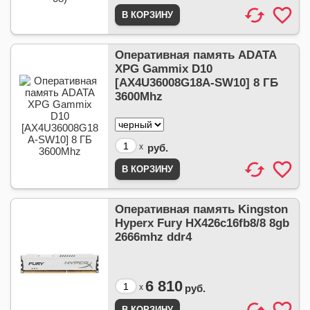
Оперативная память ADATA
XPG Gammix D10
[AX4U36008G18A-SW10] 8 ГБ
3600Mhz
x
руб.
Оперативная память Kingston
Hyperx Fury HX426c16fb8/8 8gb
2666mhz ddr4
6 810
x
руб.