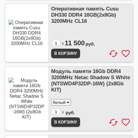
Оперативная память Cusu
DH330 DDR4 16GB(2x8Gb)
3200MHz CL16
11 500
x
руб.
Модуль памяти 16Gb DDR4
3200MHz Netac Shadow S White
(NTSWD4P32DP-16W) (2x8Gb
KIT)
x
руб.