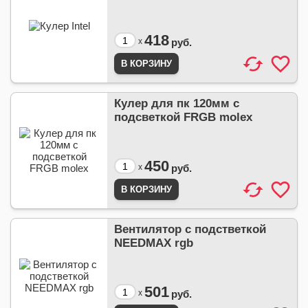
418
x
руб.
Кулер для пк 120мм с
подсветкой FRGB molex
450
x
руб.
Вентилятор с подстветкой
NEEDMAX rgb
501
x
руб.