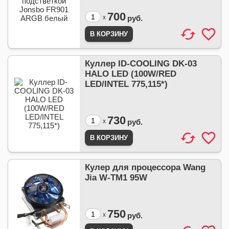
700
x
руб.
Куллер ID-COOLING DK-03
HALO LED (100W/RED
LED/INTEL 775,115*)
730
x
руб.
Кулер для процессора Wang
Jia W-TM1 95W
750
x
руб.