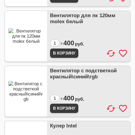
Вентилятор для пк 120мм
molex белый
400
x
руб.
Вентилятор с подстветкой
красный\синий\rgb
400
x
руб.
Кулер Intel