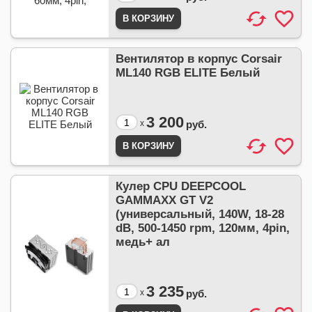
Вентилятор в корпус Corsair
ML140 RGB ELITE Белый
3 200
x
руб.
Кулер CPU DEEPCOOL
GAMMAXX GT V2
(универсальный, 140W, 18-28
dB, 500-1450 rpm, 120мм, 4pin,
медь+ ал
3 235
x
руб.