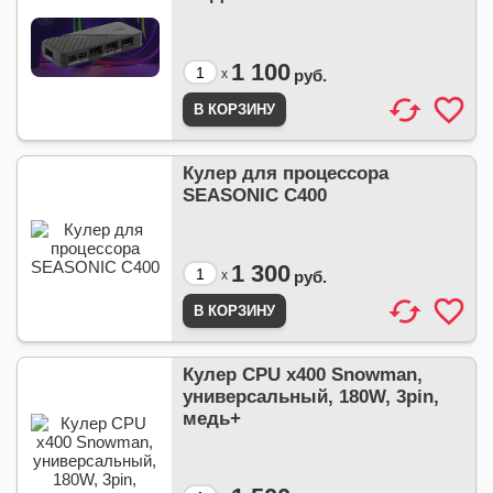
1 100
x
руб.
Кулер для процессора
SEASONIC C400
1 300
x
руб.
Кулер CPU x400 Snowman,
универсальный, 180W, 3pin,
медь+